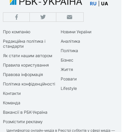
RU
|
UA
Про компанію
Новини України
Редакційна політика і
Аналітика
стандарти
Політика
Як стати нашим автором
Бізнес
Правила користування
Життя
Правова інформація
Розваги
Політика конфіденційності
Lifestyle
Контакти
Команда
Вакансії в РБК-Україна
Розмістити рекламу
Ідентифікатор онлайн-медіа в Реєстрі суб’єктів у сфері медіа —