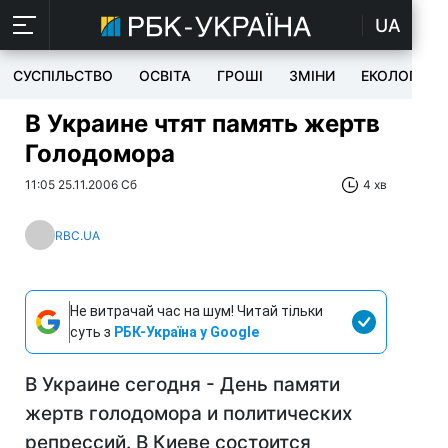
UA
СУСПІЛЬСТВО
ОСВІТА
ГРОШІ
ЗМІНИ
ЕКОЛОГІЯ
В Украине чтят память жертв
Голодомора
11:05 25.11.2006 Сб
4 хв
RBC.UA
Не витрачай час на шум! Читай тільки
суть з
РБК-Україна у Google
В Украине сегодня - День памяти
жертв голодомора и политических
репрессий. В Киеве состоится