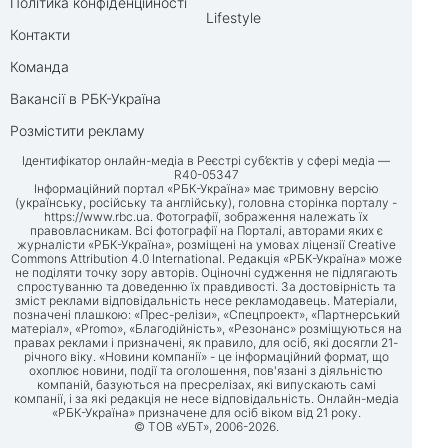
Політика конфіденційності
Lifestyle
Контакти
Команда
Вакансії в РБК-Україна
Розмістити рекламу
Ідентифікатор онлайн-медіа в Реєстрі суб’єктів у сфері медіа —
R40-05347
Інформаційний портал «РБК-Україна» має тримовну версію
(українську, російську та англійську), головна сторінка порталу -
https://www.rbc.ua
. Фотографії, зображення належать їх
правовласникам. Всі фотографії на Порталі, авторами яких є
журналісти «РБК-Україна», розміщені на умовах ліцензії Creative
Commons Attribution 4.0 International. Редакція «РБК-Україна» може
не поділяти точку зору авторів. Оціночні судження не підлягають
спростуванню та доведенню їх правдивості. За достовірність та
зміст реклами відповідальність несе рекламодавець. Матеріали,
позначені плашкою: «Прес-релізи», «Спецпроект», «Партнерський
матеріал», «Promo», «Благодійність», «Резонанс» розміщуються на
правах реклами і призначені, як правило, для осіб, які досягли 21-
річного віку. «Новини компанії» - це інформаційний формат, що
охоплює новини, події та оголошення, пов'язані з діяльністю
компаній, базуються на пресрелізах, які випускають самі
компанії, і за які редакція не несе відповідальність. Онлайн-медіа
«РБК-Україна» призначене для осіб віком від 21 року.
© ТОВ «УБТ», 2006-2026.