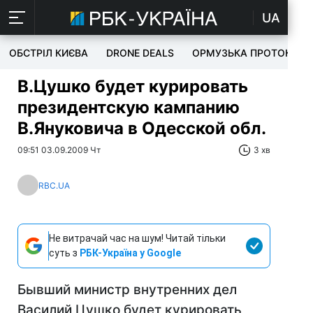
UA
ОБСТРІЛ КИЄВА
DRONE DEALS
ОРМУЗЬКА ПРОТОКА
В.Цушко будет курировать
президентскую кампанию
В.Януковича в Одесской обл.
09:51 03.09.2009 Чт
3 хв
RBC.UA
Не витрачай час на шум! Читай тільки
суть з
РБК-Україна у Google
Бывший министр внутренних дел
Василий Цушко будет курировать