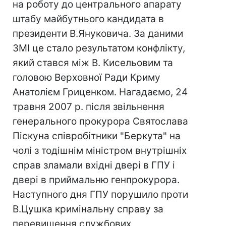
на роботу до центрального апарату
штабу майбутнього кандидата в
президенти В.Януковича. За даними
ЗМІ це стало результатом конфлікту,
який стався між В. Кисельовим та
головою Верховної Ради Криму
Анатолієм Гриценком. Нагадаємо, 24
травня 2007 р. після звільнення
генерального прокурора Святослава
Піскуна співробітники "Беркута" на
чолі з тодішнім міністром внутрішніх
справ зламали вхідні двері в ГПУ і
двері в приймальню генпрокурора.
Наступного дня ГПУ порушило проти
В.Цушка кримінальну справу за
перевищення службових