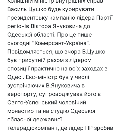
Колишній міністр внутрішніх справ
Василь Цушко буде курирувати
президентську кампанію лідера Партії
регіонів Віктора Януковича до
Одеської області. Про це пише
сьогодні "Комерсант-Україна".
Повідомляється, що вчора В.Цушко
був присутній разом з лідером
опозиції практично на всіх заходах в
Одесі. Екс-міністр був у числі
зустрічаючих В.Януковича в
аеропорту, супроводжував його в
Свято-Успенський чоловічий
монастир та на студію Одеської
обласної державної
телерадіокомпанії, де лідер ПР зробив