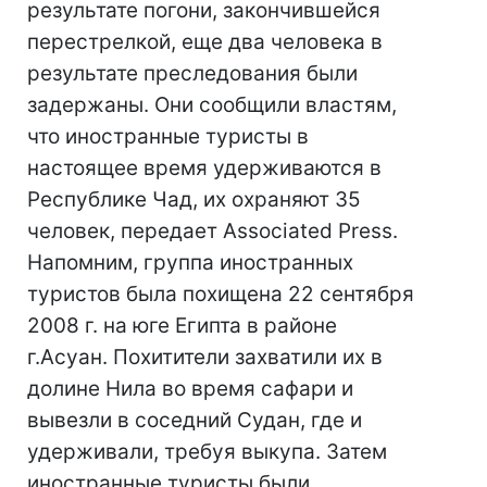
результате погони, закончившейся
перестрелкой, еще два человека в
результате преследования были
задержаны. Они сообщили властям,
что иностранные туристы в
настоящее время удерживаются в
Республике Чад, их охраняют 35
человек, передает Associated Press.
Напомним, группа иностранных
туристов была похищена 22 сентября
2008 г. на юге Египта в районе
г.Асуан. Похитители захватили их в
долине Нила во время сафари и
вывезли в соседний Судан, где и
удерживали, требуя выкупа. Затем
иностранные туристы были