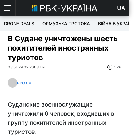
UA
DRONE DEALS
ОРМУЗЬКА ПРОТОКА
ВІЙНА В УКРАЇНІ
В Судане уничтожены шесть
похитителей иностранных
туристов
08:51 29.09.2008 Пн
1 хв
RBC.UA
Суданские военнослужащие
уничтожили 6 человек, входивших в
группу похитителей иностранных
туристов.