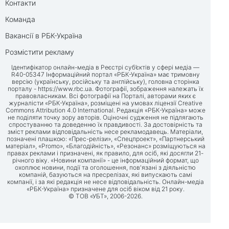
Контакти
Команда
Вакансії в РБК-Україна
Розмістити рекламу
Ідентифікатор онлайн-медіа в Реєстрі суб’єктів у сфері медіа —
R40-05347 Інформаційний портал «РБК-Україна» має тримовну
версію (українську, російську та англійську), головна сторінка
порталу -
https://www.rbc.ua
. Фотографії, зображення належать їх
правовласникам. Всі фотографії на Порталі, авторами яких є
журналісти «РБК-Україна», розміщені на умовах ліцензії Creative
Commons Attribution 4.0 International. Редакція «РБК-Україна» може
не поділяти точку зору авторів. Оціночні судження не підлягають
спростуванню та доведенню їх правдивості. За достовірність та
зміст реклами відповідальність несе рекламодавець. Матеріали,
позначені плашкою: «Прес-релізи», «Спецпроект», «Партнерський
матеріал», «Promo», «Благодійність», «Резонанс» розміщуються на
правах реклами і призначені, як правило, для осіб, які досягли 21-
річного віку. «Новини компанії» - це інформаційний формат, що
охоплює новини, події та оголошення, пов'язані з діяльністю
компаній, базуються на пресрелізах, які випускають самі
компанії, і за які редакція не несе відповідальність. Онлайн-медіа
«РБК-Україна» призначене для осіб віком від 21 року.
© ТОВ «УБТ», 2006-2026.