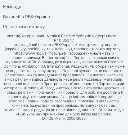
Команда
Вакансії в РБК-Україна
Розмістити рекламу
Ідентифікатор онлайн-медіа в Реєстрі суб’єктів у сфері медіа —
R40-05347
Інформаційний портал «РБК-Україна» має тримовну версію
(українську, російську та англійську), головна сторінка порталу -
https://www.rbc.ua
. Фотографії, зображення належать їх
правовласникам. Всі фотографії на Порталі, авторами яких є
журналісти «РБК-Україна», розміщені на умовах ліцензії Creative
Commons Attribution 4.0 International. Редакція «РБК-Україна» може
не поділяти точку зору авторів. Оціночні судження не підлягають
спростуванню та доведенню їх правдивості. За достовірність та
зміст реклами відповідальність несе рекламодавець. Матеріали,
позначені плашкою: «Прес-релізи», «Спецпроект», «Партнерський
матеріал», «Promo», «Благодійність», «Резонанс» розміщуються на
правах реклами і призначені, як правило, для осіб, які досягли 21-
річного віку. «Новини компанії» - це інформаційний формат, що
охоплює новини, події та оголошення, пов'язані з діяльністю
компаній, базуються на пресрелізах, які випускають самі
компанії, і за які редакція не несе відповідальність. Онлайн-медіа
«РБК-Україна» призначене для осіб віком від 21 року.
© ТОВ «УБТ», 2006-2026.