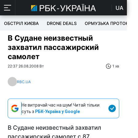
UA
ОБСТРІЛ КИЄВА
DRONE DEALS
ОРМУЗЬКА ПРОТОКА
В Судане неизвестный
захватил пассажирский
самолет
22:37 26.08.2008 Вт
1 хв
RBC.UA
Не витрачай час на шум! Читай тільки
суть з
РБК-Україна у Google
В Судане неизвестный захватил
пассажирский самолет с 87