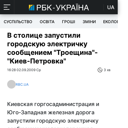
UA
СУСПІЛЬСТВО
ОСВІТА
ГРОШІ
ЗМІНИ
ЕКОЛОГІЯ
В столице запустили
городскую электричку
сообщением "Троещина"-
"Киев-Петровка"
16:28 02.09.2009 Ср
3 хв
RBC.UA
Киевская горгосадминистрация и
Юго-Западная железная дорога
запустили городскую электричку