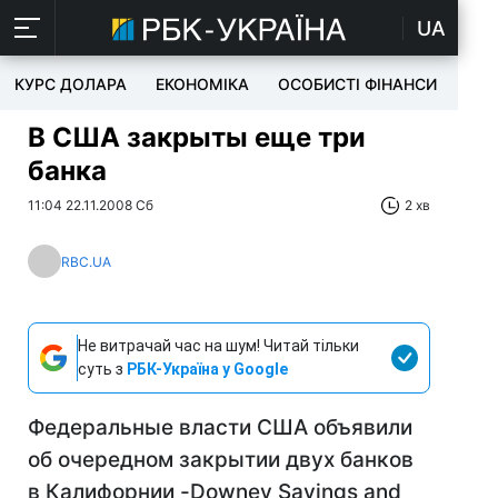
UA
КУРС ДОЛАРА
ЕКОНОМІКА
ОСОБИСТІ ФІНАНСИ
TEC
В США закрыты еще три
банка
11:04 22.11.2008 Сб
2 хв
RBC.UA
Не витрачай час на шум! Читай тільки
суть з
РБК-Україна у Google
Федеральные власти США объявили
об очередном закрытии двух банков
в Калифорнии -Downey Savings and