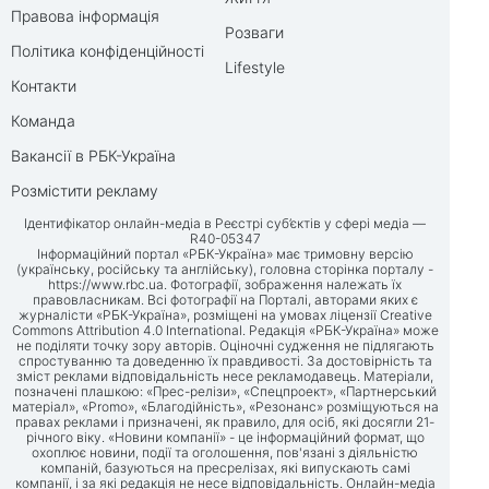
Правова інформація
Розваги
Політика конфіденційності
Lifestyle
Контакти
Команда
Вакансії в РБК-Україна
Розмістити рекламу
Ідентифікатор онлайн-медіа в Реєстрі суб’єктів у сфері медіа —
R40-05347
Інформаційний портал «РБК-Україна» має тримовну версію
(українську, російську та англійську), головна сторінка порталу -
https://www.rbc.ua
. Фотографії, зображення належать їх
правовласникам. Всі фотографії на Порталі, авторами яких є
журналісти «РБК-Україна», розміщені на умовах ліцензії Creative
Commons Attribution 4.0 International. Редакція «РБК-Україна» може
не поділяти точку зору авторів. Оціночні судження не підлягають
спростуванню та доведенню їх правдивості. За достовірність та
зміст реклами відповідальність несе рекламодавець. Матеріали,
позначені плашкою: «Прес-релізи», «Спецпроект», «Партнерський
матеріал», «Promo», «Благодійність», «Резонанс» розміщуються на
правах реклами і призначені, як правило, для осіб, які досягли 21-
річного віку. «Новини компанії» - це інформаційний формат, що
охоплює новини, події та оголошення, пов'язані з діяльністю
компаній, базуються на пресрелізах, які випускають самі
компанії, і за які редакція не несе відповідальність. Онлайн-медіа