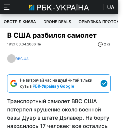
UA
ОБСТРІЛ КИЄВА
DRONE DEALS
ОРМУЗЬКА ПРОТОКА
В США разбился самолет
19:21 03.04.2006 Пн
2 хв
RBC.UA
Не витрачай час на шум! Читай тільки
суть з
РБК-Україна у Google
Транспортный самолет ВВС США
потерпел крушение около военной
базы Дувр в штате Дэлавер. На борту
находилось 17 человек; все остались