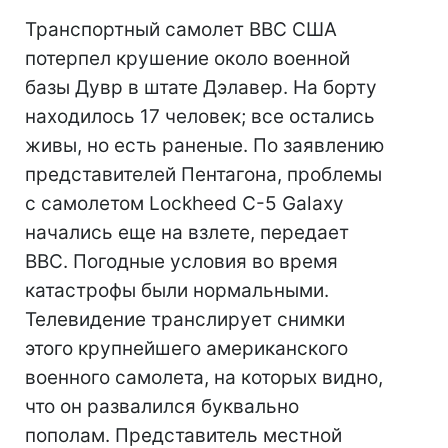
Транспортный самолет ВВС США
потерпел крушение около военной
базы Дувр в штате Дэлавер. На борту
находилось 17 человек; все остались
живы, но есть раненые. По заявлению
представителей Пентагона, проблемы
с самолетом Lockheed C-5 Galaxy
начались еще на взлете, передает
BBC. Погодные условия во время
катастрофы были нормальными.
Телевидение транслирует снимки
этого крупнейшего американского
военного самолета, на которых видно,
что он развалился буквально
пополам. Представитель местной