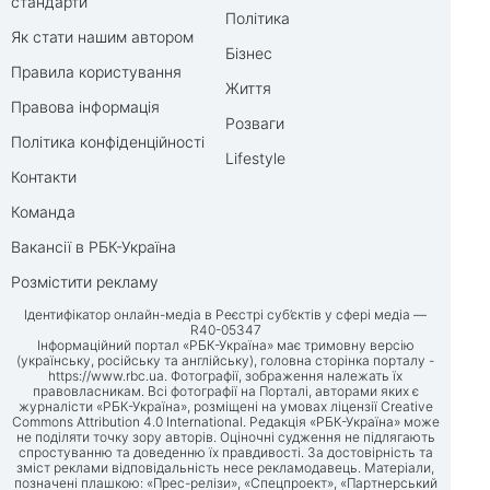
стандарти
Політика
Як стати нашим автором
Бізнес
Правила користування
Життя
Правова інформація
Розваги
Політика конфіденційності
Lifestyle
Контакти
Команда
Вакансії в РБК-Україна
Розмістити рекламу
Ідентифікатор онлайн-медіа в Реєстрі суб’єктів у сфері медіа —
R40-05347
Інформаційний портал «РБК-Україна» має тримовну версію
(українську, російську та англійську), головна сторінка порталу -
https://www.rbc.ua
. Фотографії, зображення належать їх
правовласникам. Всі фотографії на Порталі, авторами яких є
журналісти «РБК-Україна», розміщені на умовах ліцензії Creative
Commons Attribution 4.0 International. Редакція «РБК-Україна» може
не поділяти точку зору авторів. Оціночні судження не підлягають
спростуванню та доведенню їх правдивості. За достовірність та
зміст реклами відповідальність несе рекламодавець. Матеріали,
позначені плашкою: «Прес-релізи», «Спецпроект», «Партнерський