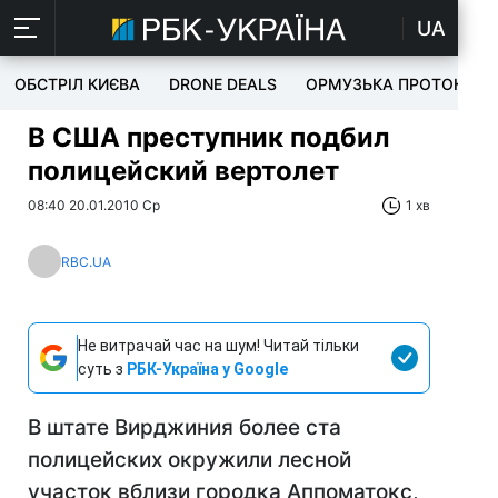
UA
ОБСТРІЛ КИЄВА
DRONE DEALS
ОРМУЗЬКА ПРОТОКА
В США преступник подбил
полицейский вертолет
08:40 20.01.2010 Ср
1 хв
RBC.UA
Не витрачай час на шум! Читай тільки
суть з
РБК-Україна у Google
В штате Вирджиния более ста
полицейских окружили лесной
участок вблизи городка Аппоматокс,