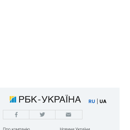
RU
|
UA
Про компанію
Новини України