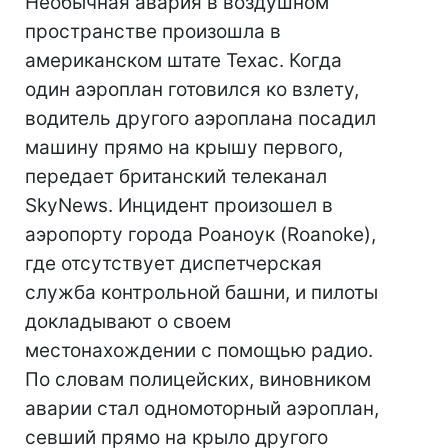
Необычная авария в воздушном
пространстве произошла в
американском штате Техас. Когда
один аэроплан готовился ко взлету,
водитель другого аэроплана посадил
машину прямо на крышу первого,
передает британский телеканал
SkyNews. Инцидент произошел в
аэропорту города Роаноук (Roanoke),
где отсутствует диспетчерская
служба контрольной башни, и пилоты
докладывают о своем
местонахождении с помощью радио.
По словам полицейских, виновником
аварии стал одномоторный аэроплан,
севший прямо на крыло другого