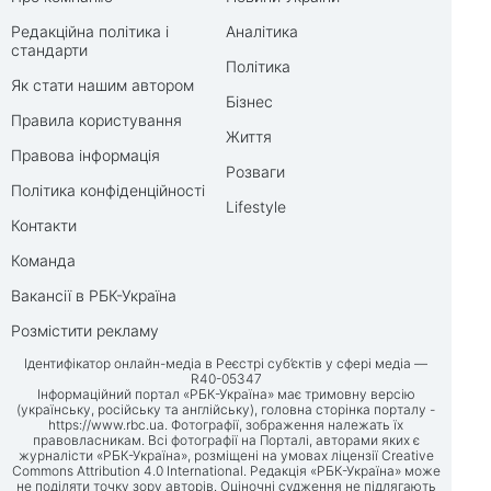
Редакційна політика і
Аналітика
стандарти
Політика
Як стати нашим автором
Бізнес
Правила користування
Життя
Правова інформація
Розваги
Політика конфіденційності
Lifestyle
Контакти
Команда
Вакансії в РБК-Україна
Розмістити рекламу
Ідентифікатор онлайн-медіа в Реєстрі суб’єктів у сфері медіа —
R40-05347
Інформаційний портал «РБК-Україна» має тримовну версію
(українську, російську та англійську), головна сторінка порталу -
https://www.rbc.ua
. Фотографії, зображення належать їх
правовласникам. Всі фотографії на Порталі, авторами яких є
журналісти «РБК-Україна», розміщені на умовах ліцензії Creative
Commons Attribution 4.0 International. Редакція «РБК-Україна» може
не поділяти точку зору авторів. Оціночні судження не підлягають