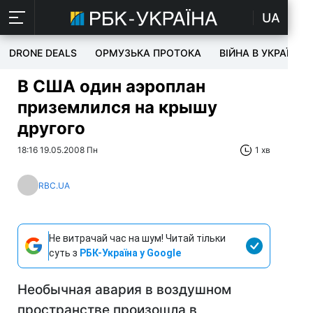
UA
DRONE DEALS
ОРМУЗЬКА ПРОТОКА
ВІЙНА В УКРАЇНІ
В США один аэроплан
приземлился на крышу
другого
18:16 19.05.2008 Пн
1 хв
RBC.UA
Не витрачай час на шум! Читай тільки
суть з
РБК-Україна у Google
Необычная авария в воздушном
пространстве произошла в