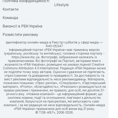
Політика конфіденційності
Lifestyle
Контакти
Команда
Вакансії в РБК-Україна
Розмістити рекламу
Ідентифікатор онлайн-медіа в Реєстрі суб’єктів у сфері медіа —
R40-05347
Інформаційний портал «РБК-Україна» має тримовну версію
(українську, російську та англійську), головна сторінка порталу -
https://www.rbc.ua
. Фотографії, зображення належать їх
правовласникам. Всі фотографії на Порталі, авторами яких є
журналісти «РБК-Україна», розміщені на умовах ліцензії Creative
Commons Attribution 4.0 International. Редакція «РБК-Україна» може
не поділяти точку зору авторів. Оціночні судження не підлягають
спростуванню та доведенню їх правдивості. За достовірність та
зміст реклами відповідальність несе рекламодавець. Матеріали,
позначені плашкою: «Прес-релізи», «Спецпроект», «Партнерський
матеріал», «Promo», «Благодійність», «Резонанс» розміщуються на
правах реклами і призначені, як правило, для осіб, які досягли 21-
річного віку. «Новини компанії» - це інформаційний формат, що
охоплює новини, події та оголошення, пов'язані з діяльністю
компаній, базуються на пресрелізах, які випускають самі
компанії, і за які редакція не несе відповідальність. Онлайн-медіа
«РБК-Україна» призначене для осіб віком від 21 року.
© ТОВ «УБТ», 2006-2026.