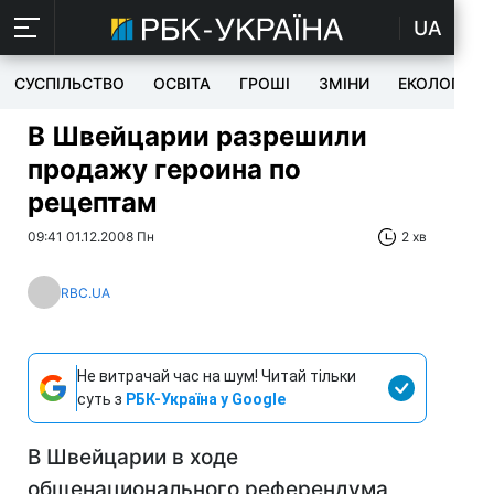
UA
СУСПІЛЬСТВО
ОСВІТА
ГРОШІ
ЗМІНИ
ЕКОЛОГІЯ
В Швейцарии разрешили
продажу героина по
рецептам
09:41 01.12.2008 Пн
2 хв
RBC.UA
Не витрачай час на шум! Читай тільки
суть з
РБК-Україна у Google
В Швейцарии в ходе
общенационального референдума