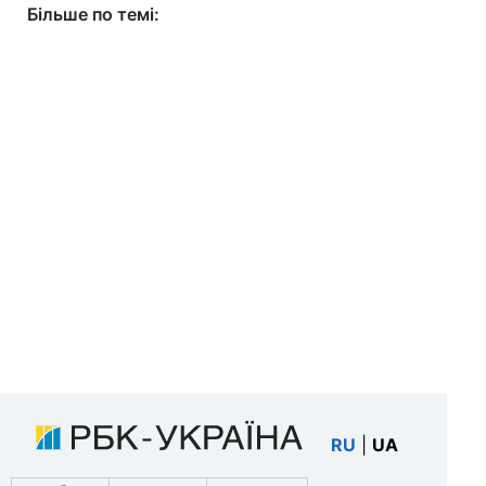
Більше по темі:
RU
|
UA