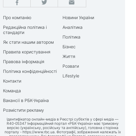
Про компанію
Новини України
Редакційна політика і
Аналітика
стандарти
Політика
Як стати нашим автором
Бізнес
Правила користування
Життя
Правова інформація
Розваги
Політика конфіденційності
Lifestyle
Контакти
Команда
Вакансії в РБК-Україна
Розмістити рекламу
Ідентифікатор онлайн-медіа в Реєстрі суб’єктів у сфері медіа —
R40-05347 Інформаційний портал «РБК-Україна» має тримовну
версію (українську, російську та англійську), головна сторінка
порталу -
https://www.rbc.ua
. Фотографії, зображення належать їх