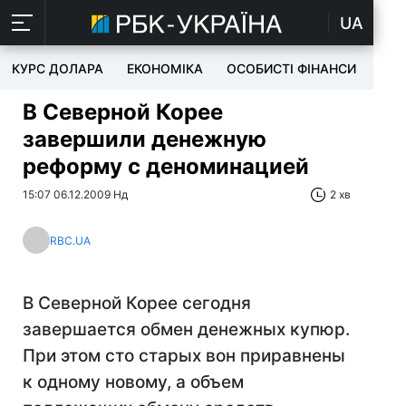
UA
КУРС ДОЛАРА
ЕКОНОМІКА
ОСОБИСТІ ФІНАНСИ
TEC
В Северной Корее
завершили денежную
реформу с деноминацией
15:07 06.12.2009 Нд
2 хв
RBC.UA
В Северной Корее сегодня
завершается обмен денежных купюр.
При этом сто старых вон приравнены
к одному новому, а объем