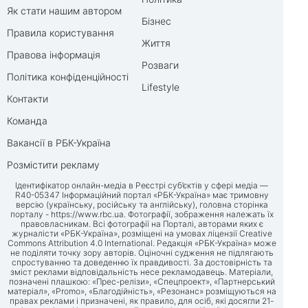
Як стати нашим автором
Бізнес
Правила користування
Життя
Правова інформація
Розваги
Політика конфіденційності
Lifestyle
Контакти
Команда
Вакансії в РБК-Україна
Розмістити рекламу
Ідентифікатор онлайн-медіа в Реєстрі суб’єктів у сфері медіа —
R40-05347 Інформаційний портал «РБК-Україна» має тримовну
версію (українську, російську та англійську), головна сторінка
порталу -
https://www.rbc.ua
. Фотографії, зображення належать їх
правовласникам. Всі фотографії на Порталі, авторами яких є
журналісти «РБК-Україна», розміщені на умовах ліцензії Creative
Commons Attribution 4.0 International. Редакція «РБК-Україна» може
не поділяти точку зору авторів. Оціночні судження не підлягають
спростуванню та доведенню їх правдивості. За достовірність та
зміст реклами відповідальність несе рекламодавець. Матеріали,
позначені плашкою: «Прес-релізи», «Спецпроект», «Партнерський
матеріал», «Promo», «Благодійність», «Резонанс» розміщуються на
правах реклами і призначені, як правило, для осіб, які досягли 21-