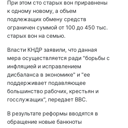
При этом сто старых вон приравнены
к одному новому, а объем
подлежащих обмену средств
ограничен суммой от 100 до 450 тыс.
старых вон на семью.
Власти КНДР заявили, что данная
мера осуществляется ради "борьбы с
инфляцией и исправлением
дисбаланса в экономике" и "ее
поддерживает подавляющее
большинство рабочих, крестьян и
госслужащих", передает BBC.
В результате реформы вводятся в
обращение новые банкноты