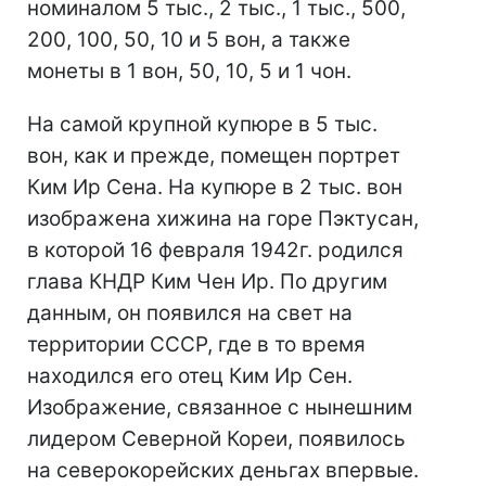
номиналом 5 тыс., 2 тыс., 1 тыс., 500,
200, 100, 50, 10 и 5 вон, а также
монеты в 1 вон, 50, 10, 5 и 1 чон.
На самой крупной купюре в 5 тыс.
вон, как и прежде, помещен портрет
Ким Ир Сена. На купюре в 2 тыс. вон
изображена хижина на горе Пэктусан,
в которой 16 февраля 1942г. родился
глава КНДР Ким Чен Ир. По другим
данным, он появился на свет на
территории СССР, где в то время
находился его отец Ким Ир Сен.
Изображение, связанное с нынешним
лидером Северной Кореи, появилось
на северокорейских деньгах впервые.