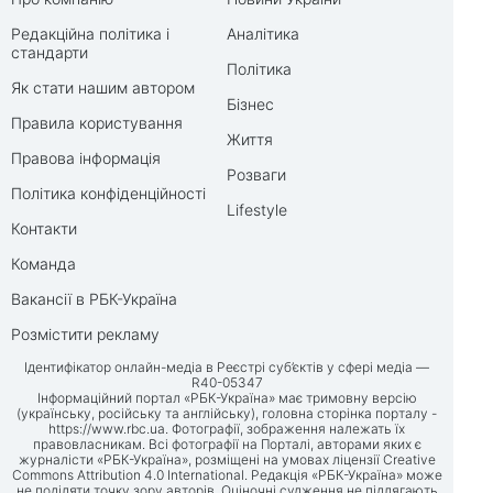
Редакційна політика і
Аналітика
стандарти
Політика
Як стати нашим автором
Бізнес
Правила користування
Життя
Правова інформація
Розваги
Політика конфіденційності
Lifestyle
Контакти
Команда
Вакансії в РБК-Україна
Розмістити рекламу
Ідентифікатор онлайн-медіа в Реєстрі суб’єктів у сфері медіа —
R40-05347
Інформаційний портал «РБК-Україна» має тримовну версію
(українську, російську та англійську), головна сторінка порталу -
https://www.rbc.ua
. Фотографії, зображення належать їх
правовласникам. Всі фотографії на Порталі, авторами яких є
журналісти «РБК-Україна», розміщені на умовах ліцензії Creative
Commons Attribution 4.0 International. Редакція «РБК-Україна» може
не поділяти точку зору авторів. Оціночні судження не підлягають