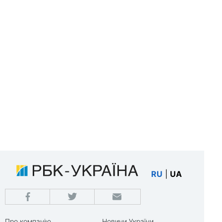
RU
|
UA
Про компанію
Новини України