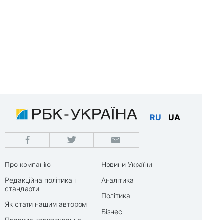
RU
|
UA
Про компанію
Новини України
Редакційна політика і
Аналітика
стандарти
Політика
Як стати нашим автором
Бізнес
Правила користування