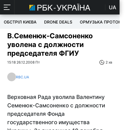
UA
ОБСТРІЛ КИЄВА
DRONE DEALS
ОРМУЗЬКА ПРОТОКА
В.Семенюк-Самсоненко
уволена с должности
председателя ФГИУ
15:18 26.12.2008 Пт
2 хв
RBC.UA
Верховная Рада уволила Валентину
Семенюк-Самсоненко с должности
председателя Фонда
государственного имущества