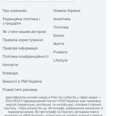
Про компанію
Новини України
Редакційна політика і
Аналітика
стандарти
Політика
Як стати нашим автором
Бізнес
Правила користування
Життя
Правова інформація
Розваги
Політика конфіденційності
Lifestyle
Контакти
Команда
Вакансії в РБК-Україна
Розмістити рекламу
Ідентифікатор онлайн-медіа в Реєстрі суб’єктів у сфері медіа —
R40-05347 Інформаційний портал «РБК-Україна» має тримовну
версію (українську, російську та англійську), головна сторінка
порталу -
https://www.rbc.ua
. Фотографії, зображення належать їх
правовласникам. Всі фотографії на Порталі, авторами яких є
журналісти «РБК-Україна», розміщені на умовах ліцензії Creative