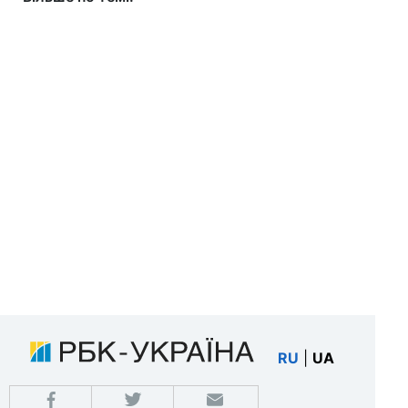
RU
|
UA