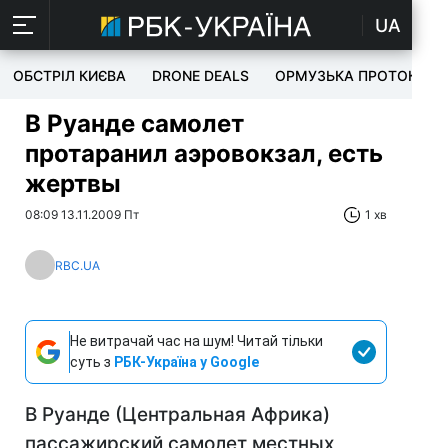
UA
ОБСТРІЛ КИЄВА
DRONE DEALS
ОРМУЗЬКА ПРОТОКА
В Руанде самолет
протаранил аэровокзал, есть
жертвы
08:09 13.11.2009 Пт
1 хв
RBC.UA
Не витрачай час на шум! Читай тільки
суть з
РБК-Україна у Google
В Руанде (Центральная Африка)
пассажирский самолет местных