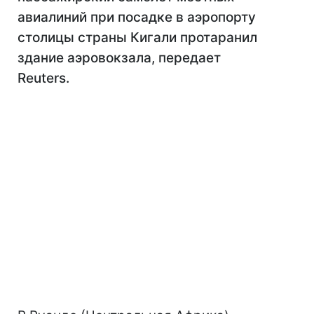
авиалиний при посадке в аэропорту
столицы страны Кигали протаранил
здание аэровокзала, передает
Reuters.