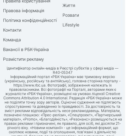
Правила користування
Життя
Правова інформація
Розваги
Політика конфіденційності
Lifestyle
Контакти
Команда
Вакансії в РБК-Україна
Розмістити рекламу
Ідентифікатор онлайн-медіа в Реєстрі суб’єктів у сфері медіа —
R40-05347
Інформаційний портал «РБК-Україна» має тримовну версію
(українську, російську та англійську), головна сторінка порталу -
https://www.rbc.ua
. Фотографії, зображення належать їх
правовласникам. Всі фотографії на Порталі, авторами яких є
журналісти «РБК-Україна», розміщені на умовах ліцензії Creative
Commons Attribution 4.0 International. Редакція «РБК-Україна» може
не поділяти точку зору авторів. Оціночні судження не підлягають
спростуванню та доведенню їх правдивості. За достовірність та
зміст реклами відповідальність несе рекламодавець. Матеріали,
позначені плашкою: «Прес-релізи», «Спецпроект», «Партнерський
матеріал», «Promo», «Благодійність», «Резонанс» розміщуються на
правах реклами і призначені, як правило, для осіб, які досягли 21-
річного віку. «Новини компанії» - це інформаційний формат, що
охоплює новини, події та оголошення, пов'язані з діяльністю