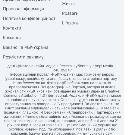
Життя
Правова інформація
Розваги
Політика конфіденційності
Lifestyle
Контакти
Команда
Вакансії в РБК-Україна
Розмістити рекламу
Ідентифікатор онлайн-медіа в Реєстрі суб’єктів у сфері медіа —
R40-05347
Інформаційний портал «РБК-Україна» має тримовну версію
(українську, російську та англійську), головна сторінка порталу -
https://www.rbc.ua
. Фотографії, зображення належать їх
правовласникам. Всі фотографії на Порталі, авторами яких є
журналісти «РБК-Україна», розміщені на умовах ліцензії Creative
Commons Attribution 4.0 International. Редакція «РБК-Україна» може
не поділяти точку зору авторів. Оціночні судження не підлягають
спростуванню та доведенню їх правдивості. За достовірність та
зміст реклами відповідальність несе рекламодавець. Матеріали,
позначені плашкою: «Прес-релізи», «Спецпроект», «Партнерський
матеріал», «Promo», «Благодійність», «Резонанс» розміщуються на
правах реклами і призначені, як правило, для осіб, які досягли 21-
річного віку. «Новини компанії» - це інформаційний формат, що
охоплює новини, події та оголошення, пов'язані з діяльністю
компаній, базуються на пресрелізах, які випускають самі