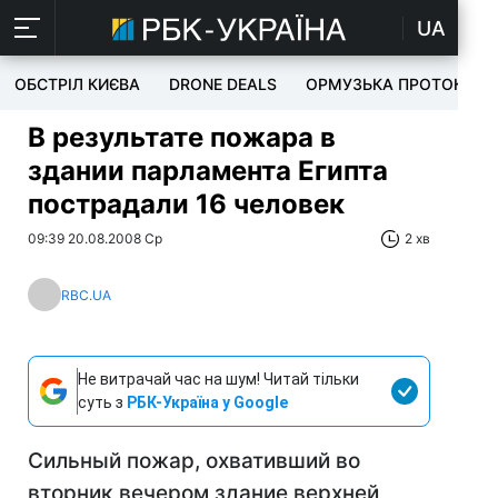
UA
ОБСТРІЛ КИЄВА
DRONE DEALS
ОРМУЗЬКА ПРОТОКА
В результате пожара в
здании парламента Египта
пострадали 16 человек
09:39 20.08.2008 Ср
2 хв
RBC.UA
Не витрачай час на шум! Читай тільки
суть з
РБК-Україна у Google
Сильный пожар, охвативший во
вторник вечером здание верхней