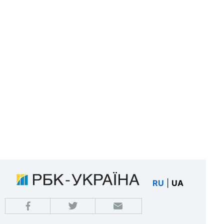
RU
|
UA