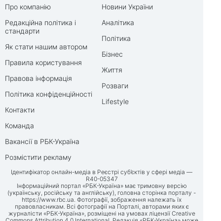
Про компанію
Новини України
Редакційна політика і
Аналітика
стандарти
Політика
Як стати нашим автором
Бізнес
Правила користування
Життя
Правова інформація
Розваги
Політика конфіденційності
Lifestyle
Контакти
Команда
Вакансії в РБК-Україна
Розмістити рекламу
Ідентифікатор онлайн-медіа в Реєстрі суб’єктів у сфері медіа —
R40-05347
Інформаційний портал «РБК-Україна» має тримовну версію
(українську, російську та англійську), головна сторінка порталу -
https://www.rbc.ua
. Фотографії, зображення належать їх
правовласникам. Всі фотографії на Порталі, авторами яких є
журналісти «РБК-Україна», розміщені на умовах ліцензії Creative
Commons Attribution 4.0 International. Редакція «РБК-Україна» може