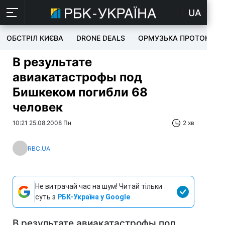
UA
ОБСТРІЛ КИЄВА
DRONE DEALS
ОРМУЗЬКА ПРОТОКА
В результате
авиакатастрофы под
Бишкеком погибли 68
человек
10:21 25.08.2008 Пн
2 хв
RBC.UA
Не витрачай час на шум! Читай тільки
суть з
РБК-Україна у Google
В результате авиакатастрофы под