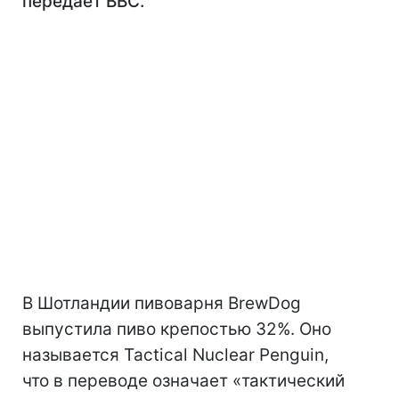
передает ВВС.
В Шотландии пивоварня BrewDog
выпустила пиво крепостью 32%. Оно
называется Tactical Nuclear Penguin,
что в переводе означает «тактический