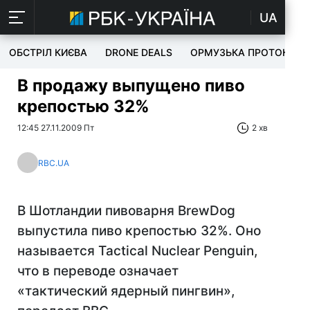
UA
ОБСТРІЛ КИЄВА
DRONE DEALS
ОРМУЗЬКА ПРОТОКА
В продажу выпущено пиво
крепостью 32%
12:45 27.11.2009 Пт
2 хв
RBC.UA
В Шотландии пивоварня BrewDog
выпустила пиво крепостью 32%. Оно
называется Tactical Nuclear Penguin,
что в переводе означает
«тактический ядерный пингвин»,