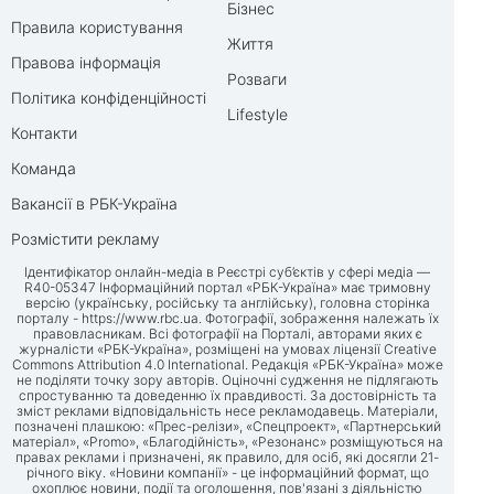
Бізнес
Правила користування
Життя
Правова інформація
Розваги
Політика конфіденційності
Lifestyle
Контакти
Команда
Вакансії в РБК-Україна
Розмістити рекламу
Ідентифікатор онлайн-медіа в Реєстрі суб’єктів у сфері медіа —
R40-05347 Інформаційний портал «РБК-Україна» має тримовну
версію (українську, російську та англійську), головна сторінка
порталу -
https://www.rbc.ua
. Фотографії, зображення належать їх
правовласникам. Всі фотографії на Порталі, авторами яких є
журналісти «РБК-Україна», розміщені на умовах ліцензії Creative
Commons Attribution 4.0 International. Редакція «РБК-Україна» може
не поділяти точку зору авторів. Оціночні судження не підлягають
спростуванню та доведенню їх правдивості. За достовірність та
зміст реклами відповідальність несе рекламодавець. Матеріали,
позначені плашкою: «Прес-релізи», «Спецпроект», «Партнерський
матеріал», «Promo», «Благодійність», «Резонанс» розміщуються на
правах реклами і призначені, як правило, для осіб, які досягли 21-
річного віку. «Новини компанії» - це інформаційний формат, що
охоплює новини, події та оголошення, пов'язані з діяльністю