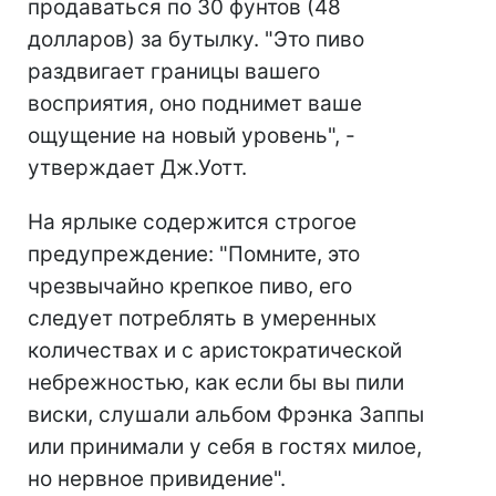
продаваться по 30 фунтов (48
долларов) за бутылку. "Это пиво
раздвигает границы вашего
восприятия, оно поднимет ваше
ощущение на новый уровень", -
утверждает Дж.Уотт.
На ярлыке содержится строгое
предупреждение: "Помните, это
чрезвычайно крепкое пиво, его
следует потреблять в умеренных
количествах и с аристократической
небрежностью, как если бы вы пили
виски, слушали альбом Фрэнка Заппы
или принимали у себя в гостях милое,
но нервное привидение".