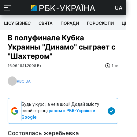
UA
ШОУ БІЗНЕС
СВЯТА
ПОРАДИ
ГОРОСКОПИ
ЦІКАВ
В полуфинале Кубка
Украины "Динамо" сыграет с
"Шахтером"
16:06 18.11.2008 Вт
1 хв
RBC.UA
Будь у курсі, а не в шоці! Додай змісту
своїй стрічці
разом з РБК-Україна в
Google
Состоялась жеребьевка