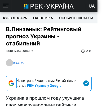
UA
КУРС ДОЛАРА
ЕКОНОМІКА
ОСОБИСТІ ФІНАНСИ
TEC
В.Пинзенык: Рейтинговый
прогноз Украины -
стабильний
18:18 17.03.2006 Пт
2 хв
RBC.UA
Не витрачай час на шум! Читай тільки
суть з
РБК-Україна у Google
Украина в прошлом году улучшила
свои международные рейтинги