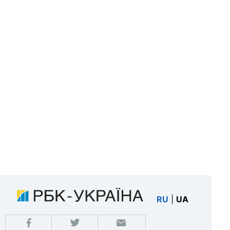
RU
|
UA