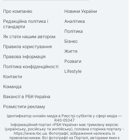
Про компанію
Новини України
Редакційна політика і
Аналітика
стандарти
Політика
Як стати нашим автором
Бізнес
Правила користування
Життя
Правова інформація
Розваги
Політика конфіденційності
Lifestyle
Контакти
Команда
Вакансії в РБК-Україна
Розмістити рекламу
Ідентифікатор онлайн-медіа в Реєстрі суб’єктів у сфері медіа —
R40-05347
Інформаційний портал «РБК-Україна» має тримовну версію
(українську, російську та англійську), головна сторінка порталу -
https://www.rbc.ua
. Фотографії, зображення належать їх
правовласникам. Всі фотографії на Порталі, авторами яких є