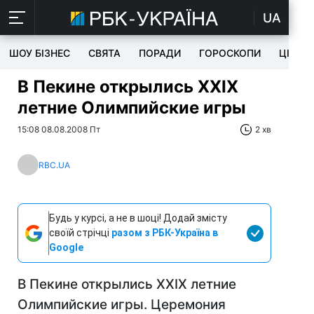
UA
ШОУ БІЗНЕС
СВЯТА
ПОРАДИ
ГОРОСКОПИ
ЦІКАВ
В Пекине открылись ХХIХ
летние Олимпийские игры
15:08 08.08.2008 Пт
2 хв
RBC.UA
Будь у курсі, а не в шоці! Додай змісту
своїй стрічці
разом з РБК-Україна в
Google
В Пекине открылись ХХIХ летние
Олимпийские игры. Церемония