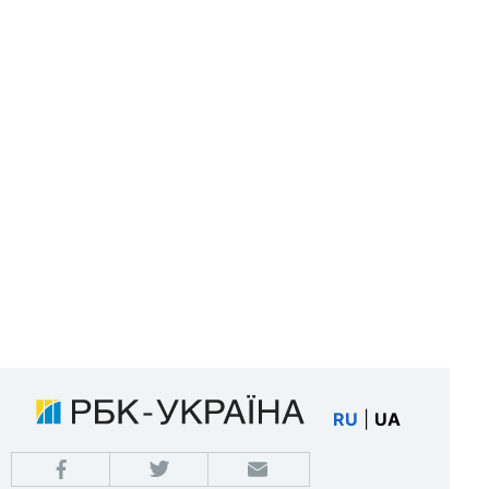
RU
|
UA