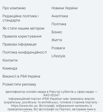
Про компанію
Новини України
Редакційна політика і
Аналітика
стандарти
Політика
Як стати нашим автором
Бізнес
Правила користування
Життя
Правова інформація
Розваги
Політика конфіденційності
Lifestyle
Контакти
Команда
Вакансії в РБК-Україна
Розмістити рекламу
Ідентифікатор онлайн-медіа в Реєстрі суб’єктів у сфері медіа —
R40-05347
Інформаційний портал «РБК-Україна» має тримовну версію
(українську, російську та англійську), головна сторінка порталу -
https://www.rbc.ua
. Фотографії, зображення належать їх
правовласникам. Всі фотографії на Порталі, авторами яких є