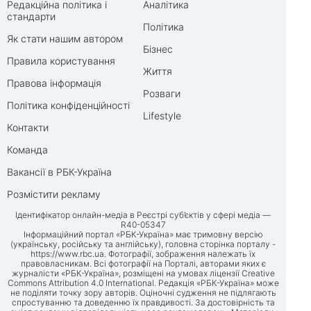
Редакційна політика і
Аналітика
стандарти
Політика
Як стати нашим автором
Бізнес
Правила користування
Життя
Правова інформація
Розваги
Політика конфіденційності
Lifestyle
Контакти
Команда
Вакансії в РБК-Україна
Розмістити рекламу
Ідентифікатор онлайн-медіа в Реєстрі суб’єктів у сфері медіа —
R40-05347
Інформаційний портал «РБК-Україна» має тримовну версію
(українську, російську та англійську), головна сторінка порталу -
https://www.rbc.ua
. Фотографії, зображення належать їх
правовласникам. Всі фотографії на Порталі, авторами яких є
журналісти «РБК-Україна», розміщені на умовах ліцензії Creative
Commons Attribution 4.0 International. Редакція «РБК-Україна» може
не поділяти точку зору авторів. Оціночні судження не підлягають
спростуванню та доведенню їх правдивості. За достовірність та