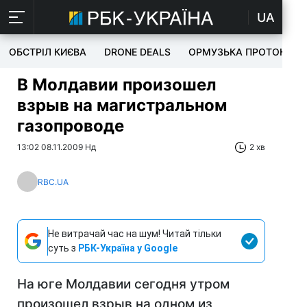
UA
ОБСТРІЛ КИЄВА
DRONE DEALS
ОРМУЗЬКА ПРОТОКА
В Молдавии произошел
взрыв на магистральном
газопроводе
13:02 08.11.2009 Нд
2 хв
RBC.UA
Не витрачай час на шум! Читай тільки
суть з
РБК-Україна у Google
На юге Молдавии сегодня утром
произошел взрыв на одном из