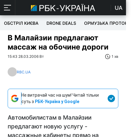
UA
ОБСТРІЛ КИЄВА
DRONE DEALS
ОРМУЗЬКА ПРОТОКА
В Малайзии предлагают
массаж на обочине дороги
15:43 28.03.2006 Вт
1 хв
RBC.UA
Не витрачай час на шум! Читай тільки
суть з
РБК-Україна у Google
Автомобилистам в Малайзии
предлагают новую услугу -
массажные кабинеты прямо на