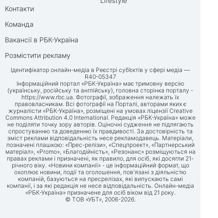
Lifestyle
Контакти
Команда
Вакансії в РБК-Україна
Розмістити рекламу
Ідентифікатор онлайн-медіа в Реєстрі суб’єктів у сфері медіа —
R40-05347
Інформаційний портал «РБК-Україна» має тримовну версію
(українську, російську та англійську), головна сторінка порталу -
https://www.rbc.ua
. Фотографії, зображення належать їх
правовласникам. Всі фотографії на Порталі, авторами яких є
журналісти «РБК-Україна», розміщені на умовах ліцензії Creative
Commons Attribution 4.0 International. Редакція «РБК-Україна» може
не поділяти точку зору авторів. Оціночні судження не підлягають
спростуванню та доведенню їх правдивості. За достовірність та
зміст реклами відповідальність несе рекламодавець. Матеріали,
позначені плашкою: «Прес-релізи», «Спецпроект», «Партнерський
матеріал», «Promo», «Благодійність», «Резонанс» розміщуються на
правах реклами і призначені, як правило, для осіб, які досягли 21-
річного віку. «Новини компанії» - це інформаційний формат, що
охоплює новини, події та оголошення, пов'язані з діяльністю
компаній, базуються на пресрелізах, які випускають самі
компанії, і за які редакція не несе відповідальність. Онлайн-медіа
«РБК-Україна» призначене для осіб віком від 21 року.
© ТОВ «УБТ», 2006-2026.