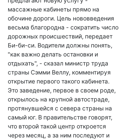
предлагают новую услугу -
массажные кабинеты прямо на
обочине дороги. Цель нововведения
весьма благородна - сократить число
дорожных происшествий, передает
Би-би-си. Водители должны понять,
"как важно делать остановки и
отдыхать", - сказал министр труда
страны Сэмми Веллу, комментируя
открытие первого такого кабинета.
Это заведение, первое в своем роде,
открылось на крупной автостраде,
протянувшейся с севера страны на
самый юг. В правительстве говорят,
что второй такой центр откроется
через месяц, а за ним последуют и