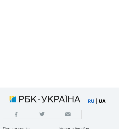
RU
|
UA
Про компанію
Новини України