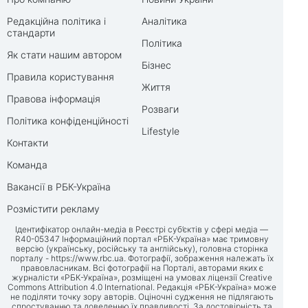
Редакційна політика і
Аналітика
стандарти
Політика
Як стати нашим автором
Бізнес
Правила користування
Життя
Правова інформація
Розваги
Політика конфіденційності
Lifestyle
Контакти
Команда
Вакансії в РБК-Україна
Розмістити рекламу
Ідентифікатор онлайн-медіа в Реєстрі суб’єктів у сфері медіа —
R40-05347 Інформаційний портал «РБК-Україна» має тримовну
версію (українську, російську та англійську), головна сторінка
порталу -
https://www.rbc.ua
. Фотографії, зображення належать їх
правовласникам. Всі фотографії на Порталі, авторами яких є
журналісти «РБК-Україна», розміщені на умовах ліцензії Creative
Commons Attribution 4.0 International. Редакція «РБК-Україна» може
не поділяти точку зору авторів. Оціночні судження не підлягають
спростуванню та доведенню їх правдивості. За достовірність та