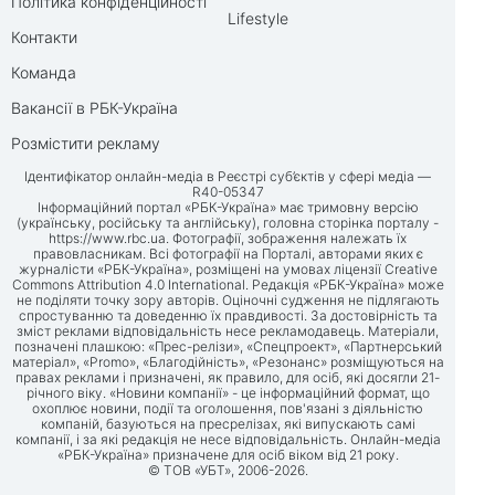
Політика конфіденційності
Lifestyle
Контакти
Команда
Вакансії в РБК-Україна
Розмістити рекламу
Ідентифікатор онлайн-медіа в Реєстрі суб’єктів у сфері медіа —
R40-05347
Інформаційний портал «РБК-Україна» має тримовну версію
(українську, російську та англійську), головна сторінка порталу -
https://www.rbc.ua
. Фотографії, зображення належать їх
правовласникам. Всі фотографії на Порталі, авторами яких є
журналісти «РБК-Україна», розміщені на умовах ліцензії Creative
Commons Attribution 4.0 International. Редакція «РБК-Україна» може
не поділяти точку зору авторів. Оціночні судження не підлягають
спростуванню та доведенню їх правдивості. За достовірність та
зміст реклами відповідальність несе рекламодавець. Матеріали,
позначені плашкою: «Прес-релізи», «Спецпроект», «Партнерський
матеріал», «Promo», «Благодійність», «Резонанс» розміщуються на
правах реклами і призначені, як правило, для осіб, які досягли 21-
річного віку. «Новини компанії» - це інформаційний формат, що
охоплює новини, події та оголошення, пов'язані з діяльністю
компаній, базуються на пресрелізах, які випускають самі
компанії, і за які редакція не несе відповідальність. Онлайн-медіа
«РБК-Україна» призначене для осіб віком від 21 року.
© ТОВ «УБТ», 2006-2026.