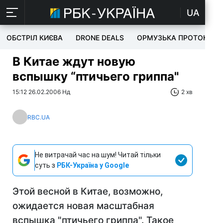
UA
ОБСТРІЛ КИЄВА
DRONE DEALS
ОРМУЗЬКА ПРОТОКА
В Китае ждут новую
вспышку “птичьего гриппа"
15:12 26.02.2006 Нд
2 хв
RBC.UA
Не витрачай час на шум! Читай тільки
суть з
РБК-Україна у Google
Этой весной в Китае, возможно,
ожидается новая масштабная
вспышка "птичьего гриппа". Такое