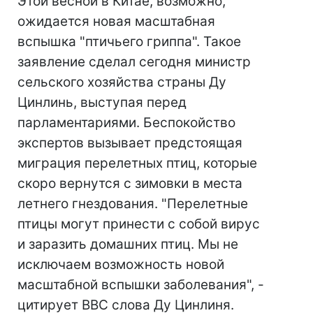
Этой весной в Китае, возможно,
ожидается новая масштабная
вспышка "птичьего гриппа". Такое
заявление сделал сегодня министр
сельского хозяйства страны Ду
Цинлинь, выступая перед
парламентариями. Беспокойство
экспертов вызывает предстоящая
миграция перелетных птиц, которые
скоро вернутся с зимовки в места
летнего гнездования. "Перелетные
птицы могут принести с собой вирус
и заразить домашних птиц. Мы не
исключаем возможность новой
масштабной вспышки заболевания", -
цитирует ВВС слова Ду Цинлиня.