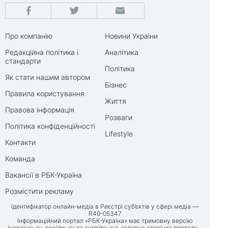
Про компанію
Новини України
Редакційна політика і
Аналітика
стандарти
Політика
Як стати нашим автором
Бізнес
Правила користування
Життя
Правова інформація
Розваги
Політика конфіденційності
Lifestyle
Контакти
Команда
Вакансії в РБК-Україна
Розмістити рекламу
Ідентифікатор онлайн-медіа в Реєстрі суб’єктів у сфері медіа —
R40-05347
Інформаційний портал «РБК-Україна» має тримовну версію
(українську, російську та англійську), головна сторінка порталу -