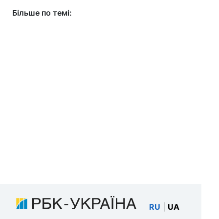
Більше по темі:
RU
|
UA