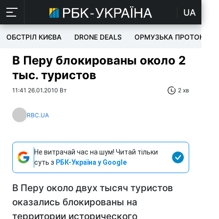
UA
ОБСТРІЛ КИЄВА
DRONE DEALS
ОРМУЗЬКА ПРОТОКА
В Перу блокированы около 2
тыс. туристов
11:41 26.01.2010 Вт
2 хв
RBC.UA
Не витрачай час на шум! Читай тільки
суть з
РБК-Україна у Google
В Перу около двух тысяч туристов
оказались блокированы на
территории исторического