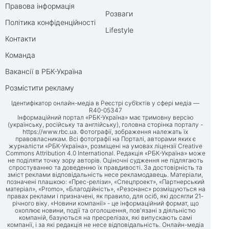
Правова інформація
Розваги
Політика конфіденційності
Lifestyle
Контакти
Команда
Вакансії в РБК-Україна
Розмістити рекламу
Ідентифікатор онлайн-медіа в Реєстрі суб’єктів у сфері медіа —
R40-05347
Інформаційний портал «РБК-Україна» має тримовну версію
(українську, російську та англійську), головна сторінка порталу -
https://www.rbc.ua
. Фотографії, зображення належать їх
правовласникам. Всі фотографії на Порталі, авторами яких є
журналісти «РБК-Україна», розміщені на умовах ліцензії Creative
Commons Attribution 4.0 International. Редакція «РБК-Україна» може
не поділяти точку зору авторів. Оціночні судження не підлягають
спростуванню та доведенню їх правдивості. За достовірність та
зміст реклами відповідальність несе рекламодавець. Матеріали,
позначені плашкою: «Прес-релізи», «Спецпроект», «Партнерський
матеріал», «Promo», «Благодійність», «Резонанс» розміщуються на
правах реклами і призначені, як правило, для осіб, які досягли 21-
річного віку. «Новини компанії» - це інформаційний формат, що
охоплює новини, події та оголошення, пов'язані з діяльністю
компаній, базуються на пресрелізах, які випускають самі
компанії, і за які редакція не несе відповідальність. Онлайн-медіа