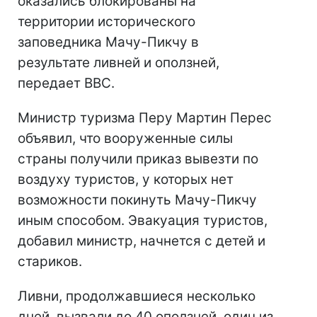
оказались блокированы на
территории исторического
заповедника Мачу-Пикчу в
результате ливней и оползней,
передает ВВС.
Министр туризма Перу Мартин Перес
объявил, что вооруженные силы
страны получили приказ вывезти по
воздуху туристов, у которых нет
возможности покинуть Мачу-Пикчу
иным способом. Эвакуация туристов,
добавил министр, начнется с детей и
стариков.
Ливни, продолжавшиеся несколько
дней, вызвали до 40 оползней, один из