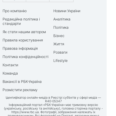
Про компанію
Новини України
Редакційна політика і
Аналітика
стандарти
Політика
Як стати нашим автором
Бізнес
Правила користування
Життя
Правова інформація
Розваги
Політика конфіденційності
Lifestyle
Контакти
Команда
Вакансії в РБК-Україна
Розмістити рекламу
Ідентифікатор онлайн-медіа в Реєстрі суб’єктів у сфері медіа —
R40-05347
Інформаційний портал «РБК-Україна» має тримовну версію
(українську, російську та англійську), головна сторінка порталу -
https://www.rbc.ua
. Фотографії, зображення належать їх
правовласникам. Всі фотографії на Порталі, авторами яких є