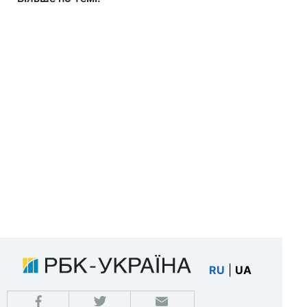
RU
|
UA