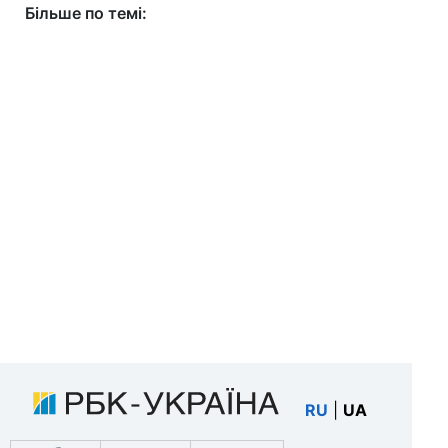
Більше по темі:
RU
|
UA