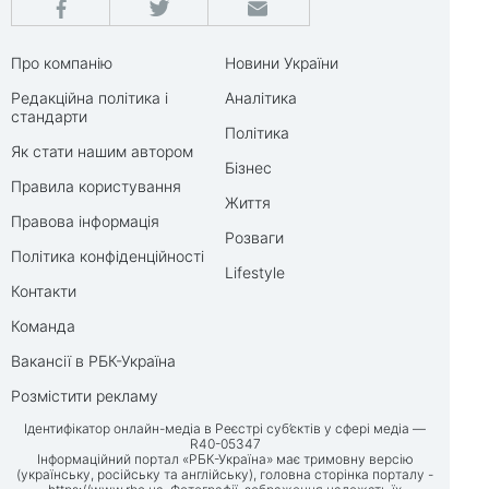
Про компанію
Новини України
Редакційна політика і
Аналітика
стандарти
Політика
Як стати нашим автором
Бізнес
Правила користування
Життя
Правова інформація
Розваги
Політика конфіденційності
Lifestyle
Контакти
Команда
Вакансії в РБК-Україна
Розмістити рекламу
Ідентифікатор онлайн-медіа в Реєстрі суб’єктів у сфері медіа —
R40-05347
Інформаційний портал «РБК-Україна» має тримовну версію
(українську, російську та англійську), головна сторінка порталу -