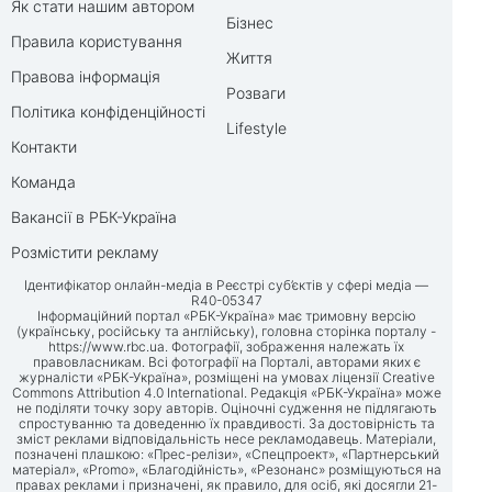
Як стати нашим автором
Бізнес
Правила користування
Життя
Правова інформація
Розваги
Політика конфіденційності
Lifestyle
Контакти
Команда
Вакансії в РБК-Україна
Розмістити рекламу
Ідентифікатор онлайн-медіа в Реєстрі суб’єктів у сфері медіа —
R40-05347
Інформаційний портал «РБК-Україна» має тримовну версію
(українську, російську та англійську), головна сторінка порталу -
https://www.rbc.ua
. Фотографії, зображення належать їх
правовласникам. Всі фотографії на Порталі, авторами яких є
журналісти «РБК-Україна», розміщені на умовах ліцензії Creative
Commons Attribution 4.0 International. Редакція «РБК-Україна» може
не поділяти точку зору авторів. Оціночні судження не підлягають
спростуванню та доведенню їх правдивості. За достовірність та
зміст реклами відповідальність несе рекламодавець. Матеріали,
позначені плашкою: «Прес-релізи», «Спецпроект», «Партнерський
матеріал», «Promo», «Благодійність», «Резонанс» розміщуються на
правах реклами і призначені, як правило, для осіб, які досягли 21-