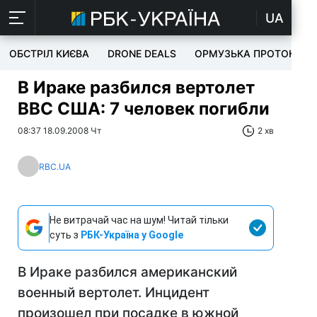
UA
ОБСТРІЛ КИЄВА
DRONE DEALS
ОРМУЗЬКА ПРОТОКА
В Ираке разбился вертолет
ВВС США: 7 человек погибли
08:37 18.09.2008 Чт
2 хв
RBC.UA
Не витрачай час на шум! Читай тільки
суть з
РБК-Україна у Google
В Ираке разбился американский
военный вертолет. Инцидент
произошел при посадке в южной