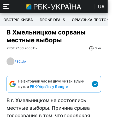
UA
ОБСТРІЛ КИЄВА
DRONE DEALS
ОРМУЗЬКА ПРОТОКА
В Хмельницком сорваны
местные выборы
21:02 27.03.2006 Пн
3 хв
RBC.UA
Не витрачай час на шум! Читай тільки
суть з
РБК-Україна у Google
В г. Хмельницком не состоялись
местные выборы. Причина срыва
голосования в том, что городская