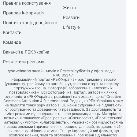
Правила користування
Життя
Правова інформація
Розваги
Політика конфіденційності
Lifestyle
Контакти
Команда
Вакансії в РБК-Україна
Розмістити рекламу
Ідентифікатор онлайн-медіа в Реєстрі суб’єктів у сфері медіа —
R40-05347
Інформаційний портал «РБК-Україна» має тримовну версію
(українську, російську та англійську), головна сторінка порталу -
https://www.rbc.ua
. Фотографії, зображення належать їх
правовласникам. Всі фотографії на Порталі, авторами яких є
журналісти «РБК-Україна», розміщені на умовах ліцензії Creative
Commons Attribution 4.0 International. Редакція «РБК-Україна» може
не поділяти точку зору авторів. Оціночні судження не підлягають
спростуванню та доведенню їх правдивості. За достовірність та
зміст реклами відповідальність несе рекламодавець. Матеріали,
позначені плашкою: «Прес-релізи», «Спецпроект», «Партнерський
матеріал», «Promo», «Благодійність», «Резонанс» розміщуються на
правах реклами і призначені, як правило, для осіб, які досягли 21-
річного віку. «Новини компанії» - це інформаційний формат, що
охоплює новини, події та оголошення, пов'язані з діяльністю