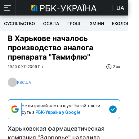
UA
СУСПІЛЬСТВО
ОСВІТА
ГРОШІ
ЗМІНИ
ЕКОЛОГІЯ
В Харькове началось
производство аналога
препарата "Тамифлю"
19:10 09.11.2009 Пн
2 хв
RBC.UA
Не витрачай час на шум! Читай тільки
суть з
РБК-Україна у Google
Харьковская фармацевтическая
компания "Здоровье" наладила