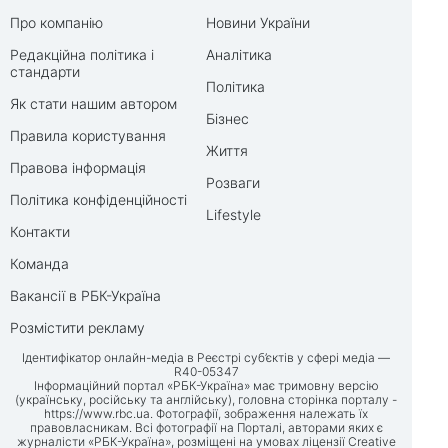
Про компанію
Новини України
Редакційна політика і
Аналітика
стандарти
Політика
Як стати нашим автором
Бізнес
Правила користування
Життя
Правова інформація
Розваги
Політика конфіденційності
Lifestyle
Контакти
Команда
Вакансії в РБК-Україна
Розмістити рекламу
Ідентифікатор онлайн-медіа в Реєстрі суб’єктів у сфері медіа —
R40-05347
Інформаційний портал «РБК-Україна» має тримовну версію
(українську, російську та англійську), головна сторінка порталу -
https://www.rbc.ua
. Фотографії, зображення належать їх
правовласникам. Всі фотографії на Порталі, авторами яких є
журналісти «РБК-Україна», розміщені на умовах ліцензії Creative