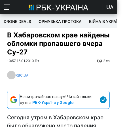
UA
DRONE DEALS
ОРМУЗЬКА ПРОТОКА
ВІЙНА В УКРАЇНІ
В Хабаровском крае найдены
обломки пропавшего вчера
Су-27
10:57 15.01.2010 Пт
2 хв
RBC.UA
Не витрачай час на шум! Читай тільки
суть з
РБК-Україна у Google
Cегодня утром в Хабаровском крае
было обнаружено место падения