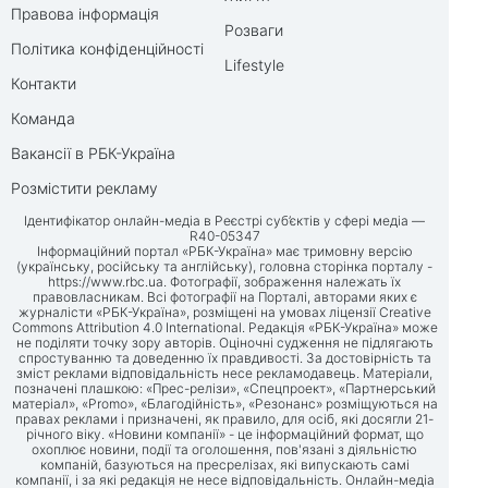
Правова інформація
Розваги
Політика конфіденційності
Lifestyle
Контакти
Команда
Вакансії в РБК-Україна
Розмістити рекламу
Ідентифікатор онлайн-медіа в Реєстрі суб’єктів у сфері медіа —
R40-05347
Інформаційний портал «РБК-Україна» має тримовну версію
(українську, російську та англійську), головна сторінка порталу -
https://www.rbc.ua
. Фотографії, зображення належать їх
правовласникам. Всі фотографії на Порталі, авторами яких є
журналісти «РБК-Україна», розміщені на умовах ліцензії Creative
Commons Attribution 4.0 International. Редакція «РБК-Україна» може
не поділяти точку зору авторів. Оціночні судження не підлягають
спростуванню та доведенню їх правдивості. За достовірність та
зміст реклами відповідальність несе рекламодавець. Матеріали,
позначені плашкою: «Прес-релізи», «Спецпроект», «Партнерський
матеріал», «Promo», «Благодійність», «Резонанс» розміщуються на
правах реклами і призначені, як правило, для осіб, які досягли 21-
річного віку. «Новини компанії» - це інформаційний формат, що
охоплює новини, події та оголошення, пов'язані з діяльністю
компаній, базуються на пресрелізах, які випускають самі
компанії, і за які редакція не несе відповідальність. Онлайн-медіа