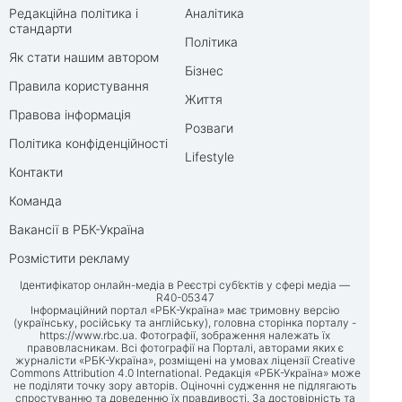
Редакційна політика і
Аналітика
стандарти
Політика
Як стати нашим автором
Бізнес
Правила користування
Життя
Правова інформація
Розваги
Політика конфіденційності
Lifestyle
Контакти
Команда
Вакансії в РБК-Україна
Розмістити рекламу
Ідентифікатор онлайн-медіа в Реєстрі суб’єктів у сфері медіа —
R40-05347
Інформаційний портал «РБК-Україна» має тримовну версію
(українську, російську та англійську), головна сторінка порталу -
https://www.rbc.ua
. Фотографії, зображення належать їх
правовласникам. Всі фотографії на Порталі, авторами яких є
журналісти «РБК-Україна», розміщені на умовах ліцензії Creative
Commons Attribution 4.0 International. Редакція «РБК-Україна» може
не поділяти точку зору авторів. Оціночні судження не підлягають
спростуванню та доведенню їх правдивості. За достовірність та