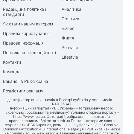
Редакційна політика і
Аналітика
стандарти
Політика
Як стати нашим автором
Бізнес
Правила користування
Життя
Правова інформація
Розваги
Політика конфіденційності
Lifestyle
Контакти
Команда
Вакансії в РБК-Україна
Розмістити рекламу
Ідентифікатор онлайн-медіа в Реєстрі суб’єктів у сфері медіа —
R40-05347
Інформаційний портал «РБК-Україна» має тримовну версію
(українську, російську та англійську), головна сторінка порталу -
https://www.rbc.ua
. Фотографії, зображення належать їх
правовласникам. Всі фотографії на Порталі, авторами яких є
журналісти «РБК-Україна», розміщені на умовах ліцензії Creative
Commons Attribution 4.0 International. Редакція «РБК-Україна» може
не поділяти точку зору авторів. Оціночні судження не підлягають