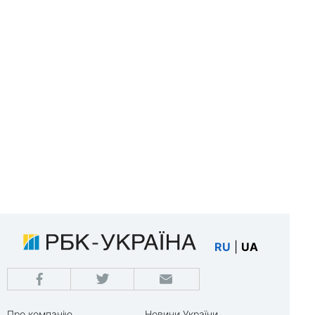
RU
|
UA
Про компанію
Новини України