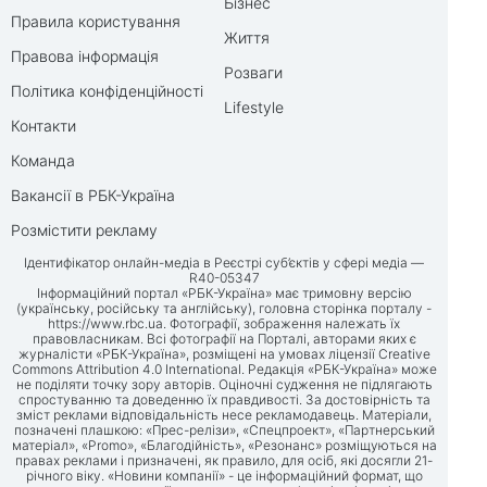
Бізнес
Правила користування
Життя
Правова інформація
Розваги
Політика конфіденційності
Lifestyle
Контакти
Команда
Вакансії в РБК-Україна
Розмістити рекламу
Ідентифікатор онлайн-медіа в Реєстрі суб’єктів у сфері медіа —
R40-05347
Інформаційний портал «РБК-Україна» має тримовну версію
(українську, російську та англійську), головна сторінка порталу -
https://www.rbc.ua
. Фотографії, зображення належать їх
правовласникам. Всі фотографії на Порталі, авторами яких є
журналісти «РБК-Україна», розміщені на умовах ліцензії Creative
Commons Attribution 4.0 International. Редакція «РБК-Україна» може
не поділяти точку зору авторів. Оціночні судження не підлягають
спростуванню та доведенню їх правдивості. За достовірність та
зміст реклами відповідальність несе рекламодавець. Матеріали,
позначені плашкою: «Прес-релізи», «Спецпроект», «Партнерський
матеріал», «Promo», «Благодійність», «Резонанс» розміщуються на
правах реклами і призначені, як правило, для осіб, які досягли 21-
річного віку. «Новини компанії» - це інформаційний формат, що