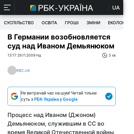
UA
СУСПІЛЬСТВО
ОСВІТА
ГРОШІ
ЗМІНИ
ЕКОЛОГІЯ
В Германии возобновляется
суд над Иваном Демьянюком
13:17 29.11.2009 Нд
3 хв
RBC.UA
Не витрачай час на шум! Читай тільки
суть з
РБК-Україна у Google
Процесс над Иваном (Джоном)
Демьянюком, служившим в СС во
время Великой Отечественной войны,