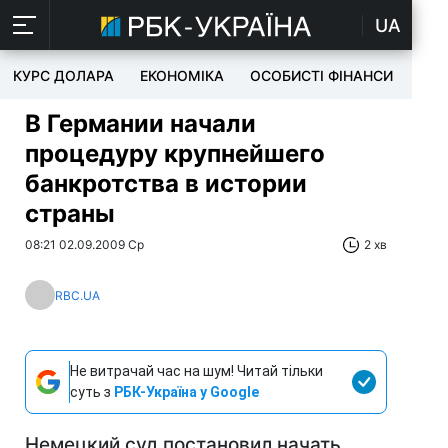
UA
КУРС ДОЛАРА
ЕКОНОМІКА
ОСОБИСТІ ФІНАНСИ
TEC
В Германии начали
процедуру крупнейшего
банкротства в истории
страны
08:21 02.09.2009 Ср
2 хв
RBC.UA
Не витрачай час на шум! Читай тільки
суть з
РБК-Україна у Google
Немецкий суд постановил начать