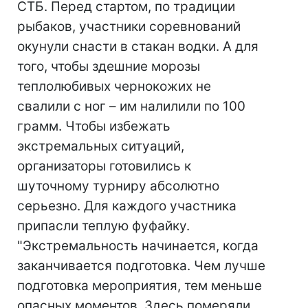
СТБ. Перед стартом, по традиции
рыбаков, участники соревнований
окунули снасти в стакан водки. А для
того, чтобы здешние морозы
теплолюбивых чернокожих не
свалили с ног – им налилили по 100
грамм. Чтобы избежать
экстремальных ситуаций,
организаторы готовились к
шуточному турниру абсолютно
серьезно. Для каждого участника
припасли теплую фуфайку.
"Экстремальность начинается, когда
заканчивается подготовка. Чем лучше
подготовка мероприятия, тем меньше
опасных моментов. Здесь померяли