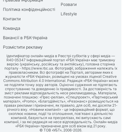
Розваги
Політика конфіденційності
Lifestyle
Контакти
Команда
Вакансії в РБК-Україна
Розмістити рекламу
Ідентифікатор онлайн-медіа в Реєстрі суб’єктів у сфері медіа —
R40-05347 Інформаційний портал «РБК-Україна» має тримовну
версію (українську, російську та англійську), головна сторінка
порталу -
https://www.rbc.ua
. Фотографії, зображення належать їх
правовласникам. Всі фотографії на Порталі, авторами яких є
журналісти «РБК-Україна», розміщені на умовах ліцензії Creative
Commons Attribution 4.0 International. Редакція «РБК-Україна» може
не поділяти точку зору авторів. Оціночні судження не підлягають
спростуванню та доведенню їх правдивості. За достовірність та
зміст реклами відповідальність несе рекламодавець. Матеріали,
позначені плашкою: «Прес-релізи», «Спецпроект», «Партнерський
матеріал», «Promo», «Благодійність», «Резонанс» розміщуються на
правах реклами і призначені, як правило, для осіб, які досягли 21-
річного віку. «Новини компанії» - це інформаційний формат, що
охоплює новини, події та оголошення, пов'язані з діяльністю
компаній, базуються на пресрелізах, які випускають самі
компанії, і за які редакція не несе відповідальність. Онлайн-медіа
«РБК-Україна» призначене для осіб віком від 21 року.
© ТОВ «УБТ», 2006-2026.