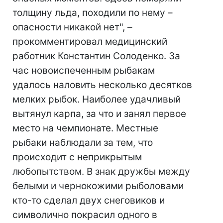
толщину льда, походили по нему –
опасности никакой нет", –
прокомментировал медицинский
работник Константин Солоденко. За
час новоиспеченным рыбакам
удалось наловить несколько десятков
мелких рыбок. Наиболее удачливый
вытянул карпа, за что и занял первое
место на чемпионате. Местные
рыбаки наблюдали за тем, что
происходит с неприкрытым
любопытством. В знак дружбы между
белыми и чернокожими рыболовами
кто-то сделал двух снеговиков и
символично покрасил одного в