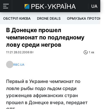
UA
ОБСТРІЛ КИЄВА
DRONE DEALS
ОРМУЗЬКА ПРОТОКА
В Донецке прошел
чемпионат по подледному
лову среди негров
11:21 28.02.2006 Вт
1 хв
RBC.UA
Первый в Украине чемпионат по
ловле рыбы подо льдом среди
уроженцев африканских стран
прошел в Донецке вчера, передает