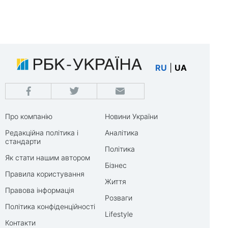
RU
|
UA
Про компанію
Новини України
Редакційна політика і
Аналітика
стандарти
Політика
Як стати нашим автором
Бізнес
Правила користування
Життя
Правова інформація
Розваги
Політика конфіденційності
Lifestyle
Контакти