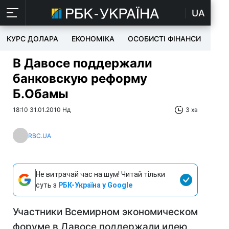
UA
КУРС ДОЛАРА
ЕКОНОМІКА
ОСОБИСТІ ФІНАНСИ
TEC
В Давосе поддержали
банковскую реформу
Б.Обамы
18:10 31.01.2010 Нд
3 хв
RBC.UA
Не витрачай час на шум! Читай тільки
суть з
РБК-Україна у Google
Участники Всемирном экономическом
форуме в Давосе поддержали идею