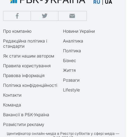
RU
|
UA
Про компанію
Новини України
Редакційна політика і
Аналітика
стандарти
Політика
Як стати нашим автором
Бізнес
Правила користування
Життя
Правова інформація
Розваги
Політика конфіденційності
Lifestyle
Контакти
Команда
Вакансії в РБК-Україна
Розмістити рекламу
Ідентифікатор онлайн-медіа в Реєстрі суб’єктів у сфері медіа —