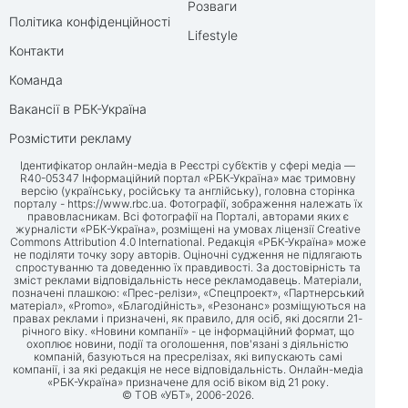
Розваги
Політика конфіденційності
Lifestyle
Контакти
Команда
Вакансії в РБК-Україна
Розмістити рекламу
Ідентифікатор онлайн-медіа в Реєстрі суб’єктів у сфері медіа —
R40-05347 Інформаційний портал «РБК-Україна» має тримовну
версію (українську, російську та англійську), головна сторінка
порталу -
https://www.rbc.ua
. Фотографії, зображення належать їх
правовласникам. Всі фотографії на Порталі, авторами яких є
журналісти «РБК-Україна», розміщені на умовах ліцензії Creative
Commons Attribution 4.0 International. Редакція «РБК-Україна» може
не поділяти точку зору авторів. Оціночні судження не підлягають
спростуванню та доведенню їх правдивості. За достовірність та
зміст реклами відповідальність несе рекламодавець. Матеріали,
позначені плашкою: «Прес-релізи», «Спецпроект», «Партнерський
матеріал», «Promo», «Благодійність», «Резонанс» розміщуються на
правах реклами і призначені, як правило, для осіб, які досягли 21-
річного віку. «Новини компанії» - це інформаційний формат, що
охоплює новини, події та оголошення, пов'язані з діяльністю
компаній, базуються на пресрелізах, які випускають самі
компанії, і за які редакція не несе відповідальність. Онлайн-медіа
«РБК-Україна» призначене для осіб віком від 21 року.
© ТОВ «УБТ», 2006-2026.