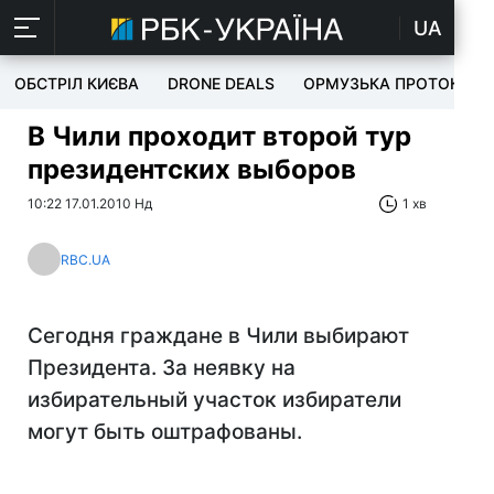
UA
ОБСТРІЛ КИЄВА
DRONE DEALS
ОРМУЗЬКА ПРОТОКА
В Чили проходит второй тур
президентских выборов
10:22 17.01.2010 Нд
1 хв
RBC.UA
Сегодня граждане в Чили выбирают
Президента. За неявку на
избирательный участок избиратели
могут быть оштрафованы.