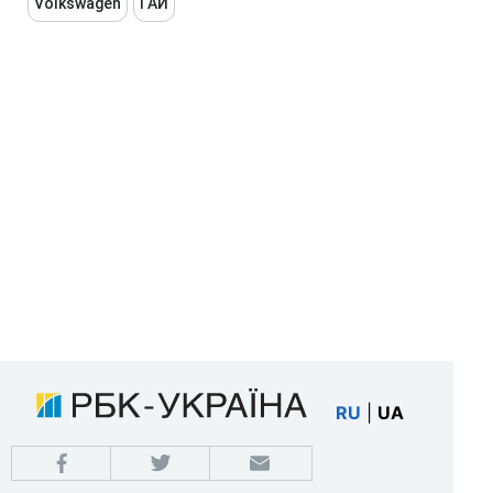
Volkswagen
ГАИ
RU
|
UA