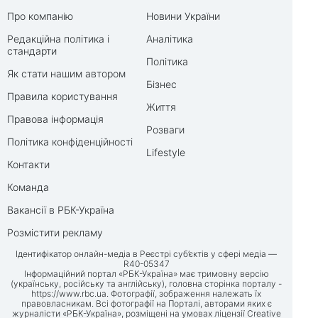
Про компанію
Новини України
Редакційна політика і
Аналітика
стандарти
Політика
Як стати нашим автором
Бізнес
Правила користування
Життя
Правова інформація
Розваги
Політика конфіденційності
Lifestyle
Контакти
Команда
Вакансії в РБК-Україна
Розмістити рекламу
Ідентифікатор онлайн-медіа в Реєстрі суб’єктів у сфері медіа —
R40-05347
Інформаційний портал «РБК-Україна» має тримовну версію
(українську, російську та англійську), головна сторінка порталу -
https://www.rbc.ua
. Фотографії, зображення належать їх
правовласникам. Всі фотографії на Порталі, авторами яких є
журналісти «РБК-Україна», розміщені на умовах ліцензії Creative