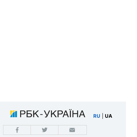
RU
|
UA