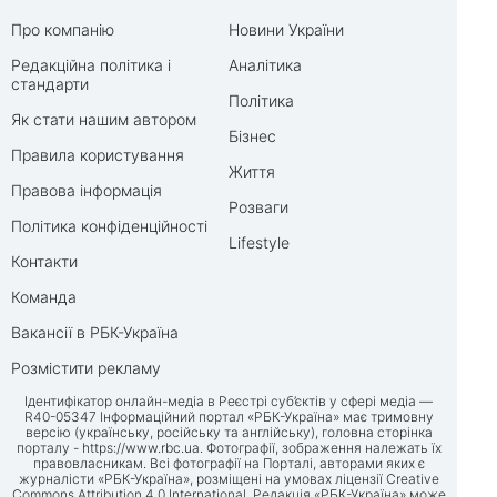
Про компанію
Новини України
Редакційна політика і
Аналітика
стандарти
Політика
Як стати нашим автором
Бізнес
Правила користування
Життя
Правова інформація
Розваги
Політика конфіденційності
Lifestyle
Контакти
Команда
Вакансії в РБК-Україна
Розмістити рекламу
Ідентифікатор онлайн-медіа в Реєстрі суб’єктів у сфері медіа —
R40-05347 Інформаційний портал «РБК-Україна» має тримовну
версію (українську, російську та англійську), головна сторінка
порталу -
https://www.rbc.ua
. Фотографії, зображення належать їх
правовласникам. Всі фотографії на Порталі, авторами яких є
журналісти «РБК-Україна», розміщені на умовах ліцензії Creative
Commons Attribution 4.0 International. Редакція «РБК-Україна» може