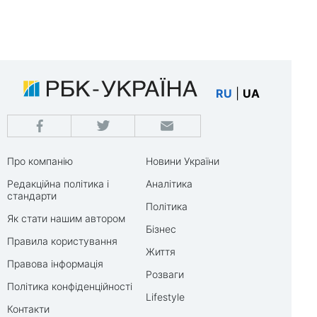
RU
|
UA
Про компанію
Новини України
Редакційна політика і
Аналітика
стандарти
Політика
Як стати нашим автором
Бізнес
Правила користування
Життя
Правова інформація
Розваги
Політика конфіденційності
Lifestyle
Контакти