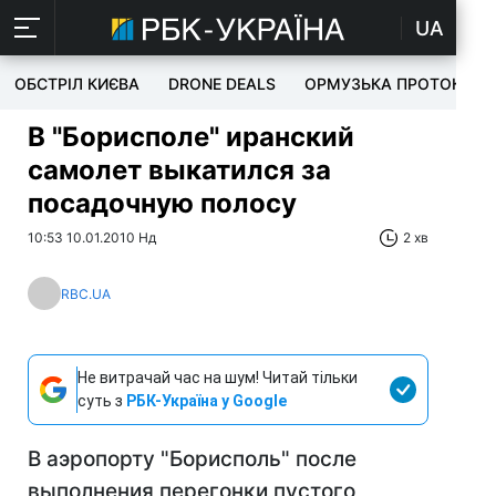
UA
ОБСТРІЛ КИЄВА
DRONE DEALS
ОРМУЗЬКА ПРОТОКА
В "Борисполе" иранский
самолет выкатился за
посадочную полосу
10:53 10.01.2010 Нд
2 хв
RBC.UA
Не витрачай час на шум! Читай тільки
суть з
РБК-Україна у Google
В аэропорту "Борисполь" после
выполнения перегонки пустого