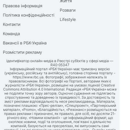
Життя
Правова інформація
Розваги
Політика конфіденційності
Lifestyle
Контакти
Команда
Вакансії в РБК-Україна
Розмістити рекламу
Ідентифікатор онлайн-медіа в Реєстрі суб’єктів у сфері медіа —
R40-05347
Інформаційний портал «РБК-Україна» має тримовну версію
(українську, російську та англійську), головна сторінка порталу -
https://www.rbc.ua
. Фотографії, зображення належать їх
правовласникам. Всі фотографії на Порталі, авторами яких є
журналісти «РБК-Україна», розміщені на умовах ліцензії Creative
Commons Attribution 4.0 International. Редакція «РБК-Україна» може
не поділяти точку зору авторів. Оціночні судження не підлягають
спростуванню та доведенню їх правдивості. За достовірність та
зміст реклами відповідальність несе рекламодавець. Матеріали,
позначені плашкою: «Прес-релізи», «Спецпроект», «Партнерський
матеріал», «Promo», «Благодійність», «Резонанс» розміщуються на
правах реклами і призначені, як правило, для осіб, які досягли 21-
річного віку. «Новини компанії» - це інформаційний формат, що
охоплює новини, події та оголошення, пов'язані з діяльністю
компаній, базуються на пресрелізах, які випускають самі
компанії, і за які редакція не несе відповідальність. Онлайн-медіа